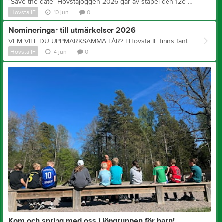
"Save the date" Hovstajoggen 2026 går av stapel den 12e september och detta år kombinerar vi det med 50-årsjubileum Hovsta IF 1976-2026! Mer info kommer närmare.
Hovsta IF
10 jun
0
Nomineringar till utmärkelser 2026
VEM VILL DU UPPMÄRKSAMMA I ÅR? I Hovsta IF finns fantastiska ledare och aktiva. Vi tränar, tävlar och barn, unga och vuxna utvecklas, peppar varandra, kämpar och har roligt tillsammans. Nu är det återigen dags att nominera till Hovsta IF:s utmärkelser, en möjlighet att uppmärksamma fina insatser och prestationer som gjorts inom föreningen under det gångna året. Gör någon glad - föreslå en pristagare! Vi kommer hylla våra pristagare i samband med föreningens 50-årsfirande på Hovstajoggen den 12 september. Välkommen med dina nomineringar! Hälsningar Föreningsstyrelsen HUR NOMINERAR JAG? Skicka dina nomineringar (inklusive kort motivering) till info@hovstaif.se. Sista dag för nomineringar är 4 augusti 2025. Du behöver inte nominera någon i varje kategori om du inte vill. Här är kategorierna: Årets idrottsprestation Ett pris till årets bästa prestation, individuell eller lag bland Hovsta IF:s ungdomar. Ledarstipendium (Årets ledare) Till Åke Zanders minne utdelas årligen ett pris till den ledare inom föreningen som under året gjort särskilt god insats för ungdomsverksamheten. Årets lagkamrat Ett pris till någon som utmärkt sig på värdefullt sätt, inte bara idrottsligt. Någon som gjort fina insatser som en god kamrat och bidragit till en positiv laganda. Årets föreningshjärta Ett pris till någon eller några som, oavsett roll, på ett utmärkande sätt bidragit till Hovsta IF:s verksamhet och föreningsanda. Föreningsstyrelsen
Hovsta IF
4 jun
0
Kom och spring med oss i löpgruppen för barn!