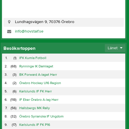
Lundhagsvägen 9, 70376 Örebro
info@hovstaif.se
Besökartoppen
Länet
1.
(1)
IFK Kumla Fotboll
2.
(68)
Rynninge IK Damlaget
3.
(3)
BK Forward A-laget Herr
4.
(2)
Örebro Hockey U16 Region
5.
(6)
Karlslunds IF FK Herr
6.
(118)
IF Eker Örebro A-lag Herr
7.
(56)
Hallsbergs MK Rally
8.
(32)
Örebro Syrianska IF Ungdom
9.
(17)
Karlslunds IF FK P16