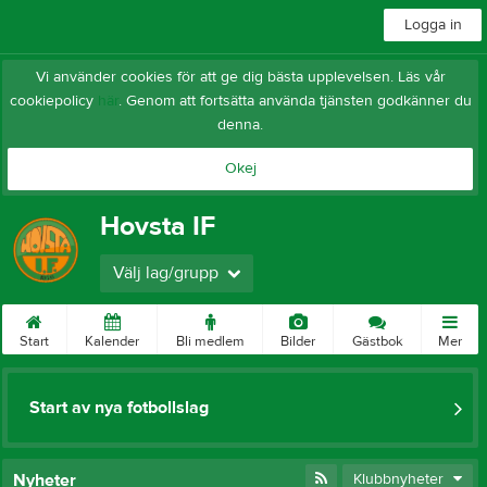
Logga in
Vi använder cookies för att ge dig bästa upplevelsen. Läs vår
cookiepolicy
här
. Genom att fortsätta använda tjänsten godkänner du
denna.
Okej
Hovsta IF
Välj lag/grupp
Start
Kalender
Bli medlem
Bilder
Gästbok
Mer
Start av nya fotbollslag
Nyheter
Klubbnyheter