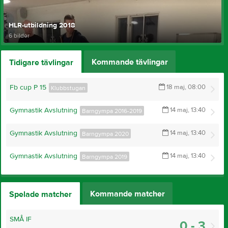
HLR-utbildning 2018
6 bilder
Kommande tävlingar
Tidigare tävlingar
Fb cup P 15
18 maj, 08:00
Klubbstugan
Gymnastik Avslutning
14 maj, 13:40
Barngympa 2016-2019
Gymnastik Avslutning
14 maj, 13:40
Barngympa 2020
Gymnastik Avslutning
14 maj, 13:40
Barngympa 2019
Kommande matcher
Spelade matcher
SMÅ IF
0 - 3