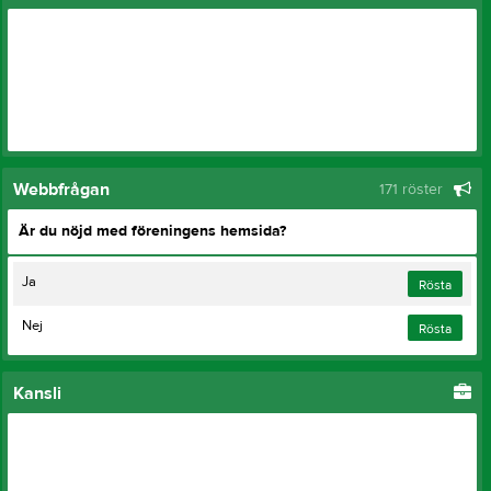
Webbfrågan
171 röster
Är du nöjd med föreningens hemsida?
Ja
Rösta
Nej
Rösta
Kansli