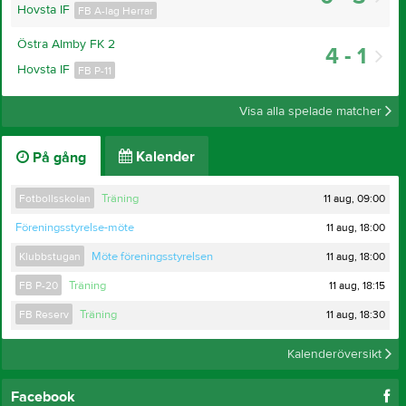
Hovsta IF
FB A-lag Herrar
Östra Almby FK 2
4 - 1
Hovsta IF
FB P-11
Visa alla spelade matcher
Kalender
På gång
11 aug, 09:00
Fotbollsskolan
Träning
11 aug, 18:00
Föreningsstyrelse-möte
11 aug, 18:00
Klubbstugan
Möte föreningsstyrelsen
11 aug, 18:15
FB P-20
Träning
11 aug, 18:30
FB Reserv
Träning
Kalenderöversikt
Facebook