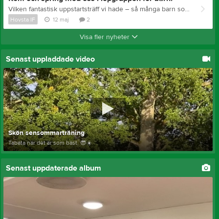
Vilken fantastisk uppstartsträff vi hade – så många barn som kom och sprang och hade kul tillsammans! Nu hoppas vi att ännu fler vill vara med framöver. Vi tränar på ett roligt sätt där alla kan vara med, oavsett tidigare erfarenhet. Fokus ligger på rörelseglädje, gemenskap och att ha kul tillsammans ute i friska luften.
Hovsta IF
12 maj
2
Visa fler nyheter
Senast uppladdade video
Skön sensommarträning
Tabata när det är som bäst. 😎☀️
Senast uppdaterade album