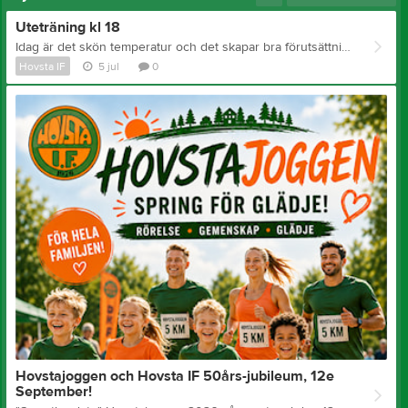
Uteträning kl 18
Idag är det skön temperatur och det skapar bra förutsättningar för ett härligt träningspass. Kom till B-plan kl 18 och häng på vårt tabatapass. 💪🏼 Ta med något att träna på. //tränarna
Hovsta IF
5 jul
0
Hovstajoggen och Hovsta IF 50års-jubileum, 12e
September!