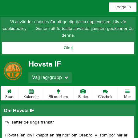
Logga in
Vi använder cookies för att ge dig bästa upplevelsen. Läs vår
cookiepolicy
här
. Genom att fortsätta använda tjänsten godkänner du
denna.
Okej
Hovsta IF
Välj lag/grupp
Start
Kalender
Bli medlem
Bilder
Gästbok
Mer
Om Hovsta IF
"Vi sätter de unga främst"
Hovsta, en idyll knappt en mil norr om Örebro. Vi som bor här är