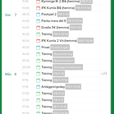
12:00
11:00
Rynninge IK 2 Blå (hemma)
FB P-12
13:00
14:00
IFK Kumla Blå (hemma)
FB P-13/14
13:00
08:10
Poolspel 2
FB P-19
Sön
7
15:30
10:00
Panta mera del 9
FB P-13/14
12:00
10:00
Ervalla SK (hemma)
FB P-16
13:00
16:00
Träning
FB P-13/14
12:00
16:30
IFK Kumla 2 Vit (hemma)
FB F-15/16
17:30
18:00
Privat
Klubbstugan
18:00
18:00
Träning
Vuxenträning
23:55
18:30
Träning
Motionsfotboll
19:00
20:00
Träning
Söndagsinnebandyn
20:00
17:00
Träning
FB P-18
v.24
Mån
8
21:00
17:15
Träning
FB F-17/18
18:00
17:15
Anläggningsdag
FB F-17/18
18:15
17:30
Träning
FB P-12
18:15
17:30
Träning
FB P-11
19:00
17:30
Träning
IB F 13-15
19:00
18:00
Träning
FB P-13/14