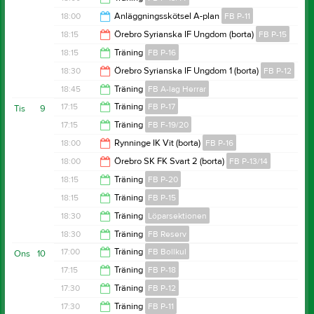
18:45
18:00
Anläggningsskötsel A-plan
FB P-11
19:30
18:15
Örebro Syrianska IF Ungdom (borta)
FB P-15
19:00
18:15
Träning
FB P-16
19:30
18:30
Örebro Syrianska IF Ungdom 1 (borta)
FB P-12
19:30
18:45
Träning
FB A-lag Herrar
20:30
17:15
Träning
FB P-17
Tis
9
20:30
17:15
Träning
FB F-19/20
18:15
18:00
Rynninge IK Vit (borta)
FB P-16
18:15
18:00
Örebro SK FK Svart 2 (borta)
FB P-13/14
20:00
18:15
Träning
FB P-20
20:00
18:15
Träning
FB P-15
19:15
18:30
Träning
Löparsektionen
19:30
18:30
Träning
FB Reserv
19:30
17:00
Träning
FB Bollkul
Ons
10
20:30
17:15
Träning
FB P-18
17:45
17:30
Träning
FB P-12
18:15
17:30
Träning
FB P-11