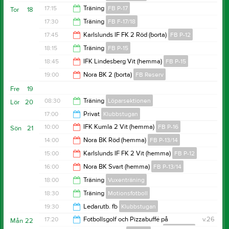
20:30
17:15
Träning
FB P-17
Tor
18
20:00
17:30
Träning
FB F-17/18
18:15
17:45
Karlslunds IF FK 2 Röd (borta)
FB P-12
18:30
18:15
Träning
FB P-15
19:45
18:45
IFK Lindesberg Vit (hemma)
FB P-15
19:30
19:00
Nora BK 2 (borta)
FB Reserv
20:00
Fre
19
21:00
08:30
Träning
Löparsektionen
Lör
20
17:00
Privat
Klubbstugan
10:30
10:00
IFK Kumla 2 Vit (hemma)
FB P-16
Sön
21
23:00
14:00
Nora BK Röd (hemma)
FB P-13/14
12:00
15:00
Karlslunds IF FK 2 Vit (hemma)
FB P-12
16:00
16:00
Nora BK Svart (hemma)
FB P-13/14
17:00
18:00
Träning
Vuxenträning
17:15
18:30
Träning
Motionsfotboll
19:00
19:30
Ledarutb. fb
Klubbstugan
20:00
17:20
Fotbollsgolf och Pizzabuffé på
v.26
Mån
22