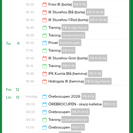
19:00
18:00
Frövi IK (borta)
FB P-16
19:00
18:30
IK Sturehov Blå (borta)
FB P-13/14
20:00
18:30
IK Sturehov 1 Röd (borta)
FB F-15/16
20:30
18:45
Träning
FB A-lag Herrar
20:30
19:00
Träning
Vuxenträning
20:30
15:00
Privat
Klubbstugan
Tor
11
20:00
17:15
Träning
FB P-17
23:55
18:00
IK Sturehov Grön (borta)
FB P-13/14
18:15
18:15
Träning
FB P-15
20:00
18:45
IFK Kumla Blå (hemma)
FB P-15
19:30
19:00
Hidingsta IK (hemma)
FB A-lag Herrar
20:45
Fre
12
21:00
Heldag
Örebrocupen 2026
FB P-16
Lör
13
08:00
ÖREBROCUPEN - skarp kallelse
FB P-12
08:00
Örebrocupen
FB P-13/14
00:00
08:30
Träning
Löparsektionen
00:00
13:00
Örebrocupen
FB P-17