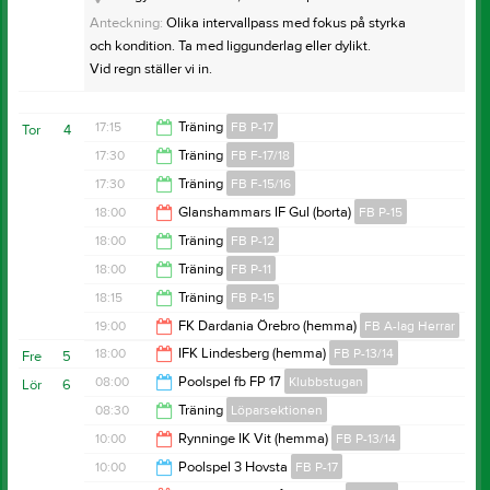
3527334
shorts, svarta fotbollsstrumpor, benskydd och fylld
Anteckning:
Olika intervallpass med fokus på styrka
Serie:
P13-14 (9mot9) vår Grupp 2 Örebro
vattenflaska.
och kondition. Ta med liggunderlag eller dylikt.
Samlingsinfo:
I omklädningsrummet
Vid regn ställer vi in.
Resultat och referat
Samlingstid:
17:30
Resultat och referat
17:15
Träning
FB P-17
Tor
4
17:30
Träning
FB F-17/18
18:15
17:30
Träning
FB F-15/16
18:30
18:00
Glanshammars IF Gul (borta)
FB P-15
18:30
18:00
Träning
FB P-12
19:15
18:00
Träning
FB P-11
19:30
18:15
Träning
FB P-15
19:30
19:00
FK Dardania Örebro (hemma)
FB A-lag Herrar
19:30
18:00
IFK Lindesberg (hemma)
FB P-13/14
Fre
5
21:00
08:00
Poolspel fb FP 17
Klubbstugan
Lör
6
20:00
08:30
Träning
Löparsektionen
15:00
10:00
Rynninge IK Vit (hemma)
FB P-13/14
10:30
10:00
Poolspel 3 Hovsta
FB P-17