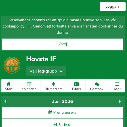
Logga in
Vi använder cookies för att ge dig bästa upplevelsen. Läs vår
cookiepolicy
här
. Genom att fortsätta använda tjänsten godkänner du
denna.
Okej
Hovsta IF
Välj lag/grupp
Start
Kalender
Bli medlem
Bilder
Gästbok
Mer
Juni 2026
Prenumerera
Skriv ut