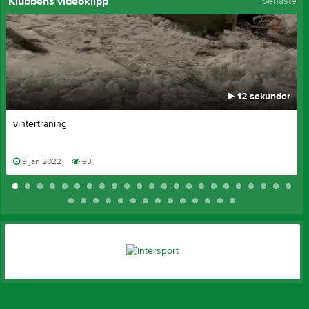
Klubbens videoklipp
Senaste
12 sekunder
vinterträning
9 jan 2022
93