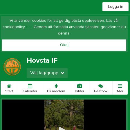
Logga in
Vi använder cookies för att ge dig bästa upplevelsen. Läs vår
cookiepolicy
här
. Genom att fortsätta använda tjänsten godkänner du
denna.
Okej
Hovsta IF
Välj lag/grupp
Start
Kalender
Bli medlem
Bilder
Gästbok
Mer