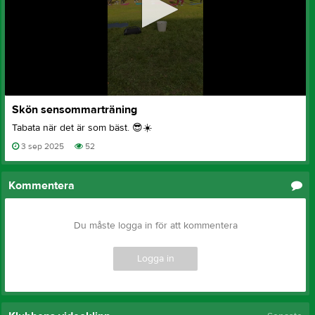
0
Skön sensommarträning
seconds
of
Tabata när det är som bäst. 😎☀️
9
seconds
3 sep 2025
52
Kommentera
Du måste logga in för att kommentera
Logga in