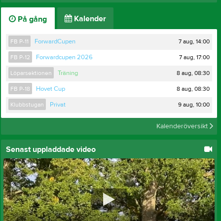
Kalender
På gång
7 aug, 14:00
FB P-11
ForwardCupen
7 aug, 17:00
FB P-12
Forwardcupen 2026
8 aug, 08:30
Löparsektionen
Träning
8 aug, 08:30
FB P-18
Hovet Cup
9 aug, 10:00
Klubbstugan
Privat
Kalenderöversikt
Senast uppladdade video