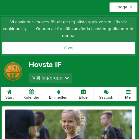
Logga in
Vi använder cookies för att ge dig bästa upplevelsen. Läs vår
cookiepolicy
här
. Genom att fortsätta använda tjänsten godkänner du
denna.
Okej
Hovsta IF
Välj lag/grupp
Start
Kalender
Bli medlem
Bilder
Gästbok
Mer