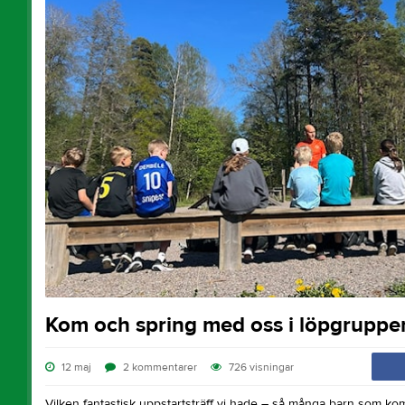
Kom och spring med oss i löpgruppen
12 maj
2
kommentarer
726
visningar
Vilken fantastisk uppstartsträff vi hade – så många barn som k