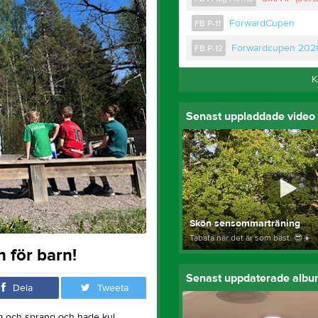
ForwardCupen
FB P-11
Forwardcupen 202
FB P-12
K
Senast uppladdade video
Skön sensommarträning
Tabata när det är som bäst. 😎☀️
 för barn!
Senast uppdaterade alb
Dela
Tweeta
om och sprang och hade kul