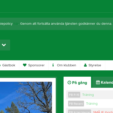
kiepolicy
här
. Genom att fortsätta använda tjänsten godkänner du denna.
Gästbok
Sponsorer
Om klubben
Styrelse
Kalend
På gång
Träning
FB P-15
Träning
FB Reserv
SMÅ IF (bort
FB A-lag Herrar