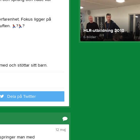
 erfarenhet. Fokus ligger på
luften.
?
?
HLR-utbildning 2018
6 bilder
d och stöttar sitt barn.
Dela på Twitter
12 maj
 springer man med